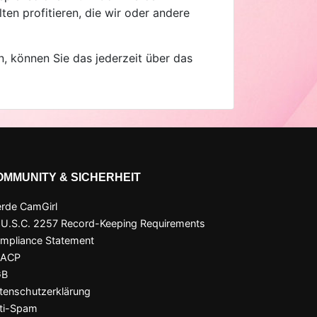
ten profitieren, die wir oder andere
, können Sie das jederzeit über das
OMMUNITY & SICHERHEIT
rde CamGirl
 U.S.C. 2257 Record-Keeping Requirements
mpliance Statement
SACP
GB
tenschutzerklärung
ti-Spam